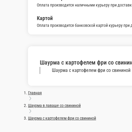
Шаурма с картофелем фри со свини
Лаваш, шашлык из свинины, помидор свежий, ка
350 г.
Опции
430 ₽