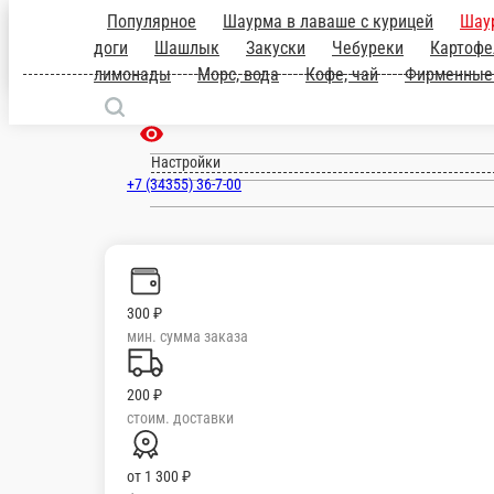
Популярное
Шаурма в лаваше с кур
доги
Шашлык
Закуски
Чебуреки
Кар
Ирбит
коктейли
Лимонад
Горячие лимонады
ru
Настройки
+7 (34355) 36-7-00
300 ₽
мин. сумма заказа
200 ₽
стоим. доставки
от
1 300 ₽