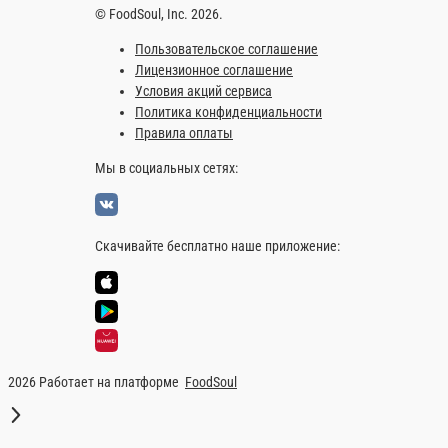
Шаурма сырная феррари со свининой