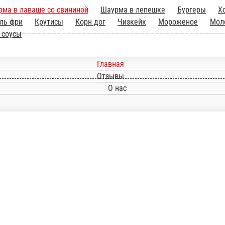
ицей
Шаурма в лаваше со свининой
Шаурм
тофель фри
Крутисы
Корн дог
Чизкейк
Мороже
Морс, вода
Кофе, чай
Фирменные соусы
Главная
Отзывы
О нас