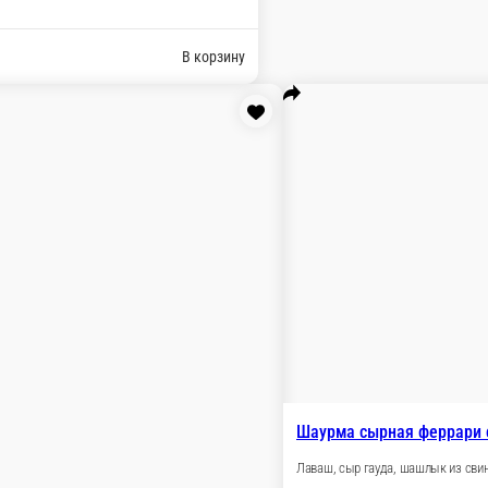
винины , огурцы свежие , салат из капусты, томаты свежи