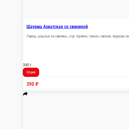
Шаурма Азиатская cо свининой
Лаваш, шашлык из свинины, соус терияки, тома
340 г.