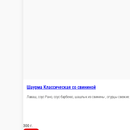
Опции
390 ₽