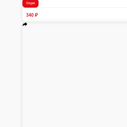
Шаурма Классическая со свининой
Лаваш, соус Рано, соус барбекю, шашлык из с
300 г.
Опции