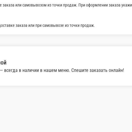
ной
ртофель фри жареный, огурец маринованный, соус карри, со
В