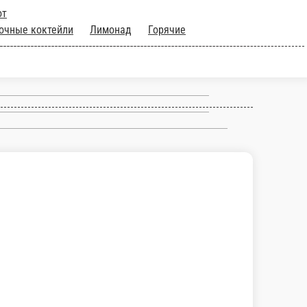
а в лепешке
Бургеры
Хот
ное
Молочные