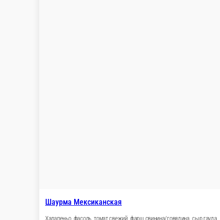
Шаурма сырная феррари с курицей
Лаваш, сыр гауда, шашлык куриный, салат Коу