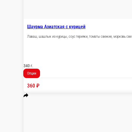
Шаурма Азиатская c курицей
Лаваш, шашлык из курицы, соус терияки, томат