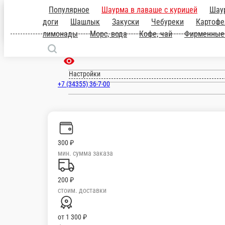
Ирбит
ru
Настройки
+7 (34355) 36-7-00
300 ₽
мин. сумма заказа
200 ₽
стоим. доставки
от
1 300 ₽