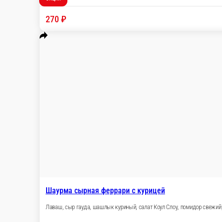
Шаурма Классическая с курицей
Лаваш, соус рано, шашлык куриный, огурцы св
300 г.
Опции
270 ₽