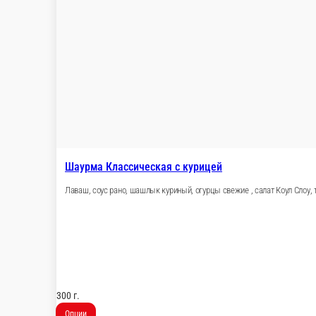
340 г.
Опции
360 ₽