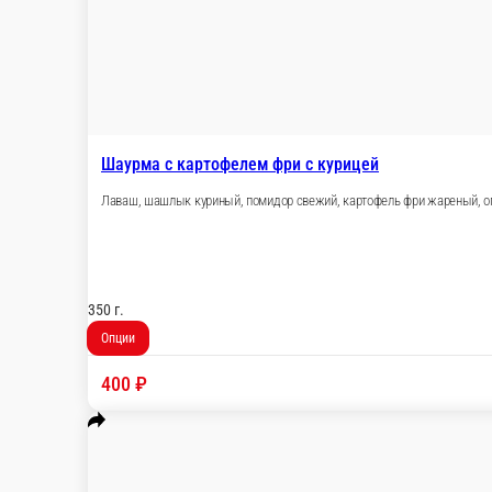
Шаурма Классическая мини с курицей
Лаваш, соус Рано, шашлык куриный , огурцы с
170 г.
Опции
195 ₽