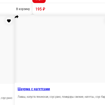
ежие , салат Коул Слоу, томаты свежие, лук репка
В корзину