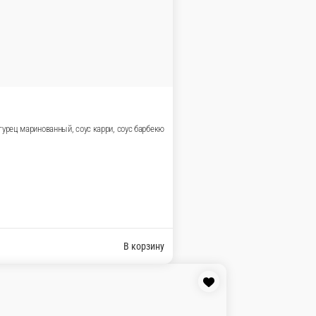
вежие , салат Коул Слоу, томаты свежие, лук репка, соус
В 