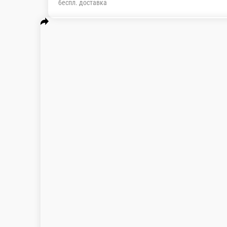
беспл. доставка
Популярное
Шаурма в лаваше с курицей
фри
Крутисы
Корн дог
Чизкейк
Мороженое
Молоч